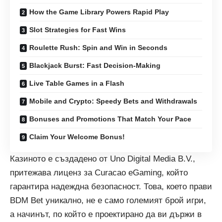
How the Game Library Powers Rapid Play
Slot Strategies for Fast Wins
Roulette Rush: Spin and Win in Seconds
Blackjack Burst: Fast Decision-Making
Live Table Games in a Flash
Mobile and Crypto: Speedy Bets and Withdrawals
Bonuses and Promotions That Match Your Pace
Claim Your Welcome Bonus!
Казиното е създадено от Uno Digital Media B.V.,
притежава лиценз за Curacao eGaming, който
гарантира надеждна безопасност. Това, което прави
BDM Bet уникално, не е само големият брой игри,
а начинът, по който е проектирано да ви държи в