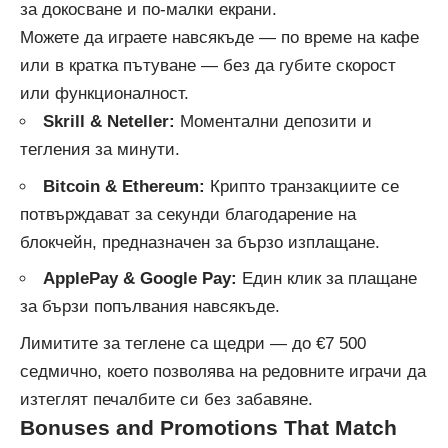
за докосване и по-малки екрани.
Можете да играете навсякъде — по време на кафе
или в кратка пътуване — без да губите скорост
или функционалност.
Skrill & Neteller:
Моментални депозити и
тегления за минути.
Bitcoin & Ethereum:
Крипто транзакциите се
потвърждават за секунди благодарение на
блокчейн, предназначен за бързо изплащане.
ApplePay & Google Pay:
Един клик за плащане
за бързи попълвания навсякъде.
Лимитите за теглене са щедри — до €7 500
седмично, което позволява на редовните играчи да
изтеглят печалбите си без забавяне.
Bonuses and Promotions That Match