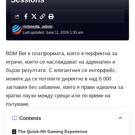
rivitmedia_admin
Last updated: June 11, 2026 1:35 am
BDM Bet е платформата, която е перфектна за
играчи, които се наслаждават на адреналин и
бързи резултати. С елегантния си интерфейс,
можете да се потопите директно в над 6 000
заглавия без забавяне, което я прави идеална за
кратки паузи между срещи или по време на
пътуване.
Contents
The Quick‑Hit Gaming Experience