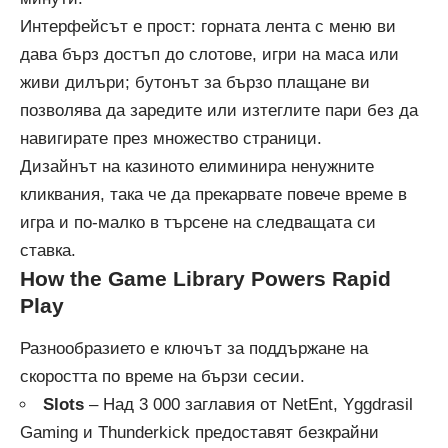
Интерфейсът е прост: горната лента с меню ви
дава бърз достъп до слотове, игри на маса или
живи дилъри; бутонът за бързо плащане ви
позволява да заредите или изтеглите пари без да
навигирате през множество страници.
Дизайнът на казиното елиминира ненужните
кликвания, така че да прекарвате повече време в
игра и по‑малко в търсене на следващата си
ставка.
How the Game Library Powers Rapid
Play
Разнообразието е ключът за поддържане на
скоростта по време на бързи сесии.
Slots
– Над 3 000 заглавия от NetEnt, Yggdrasil
Gaming и Thunderkick предоставят безкрайни