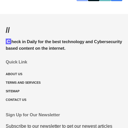
//
Check in Daily for the best technology and Cybersecurity
based content on the internet.
Quick Link
ABOUT US
TERMS AND SERVICES
SITEMAP
CONTACT US
Sign Up for Our Newsletter
Subscribe to our newsletter to get our newest articles