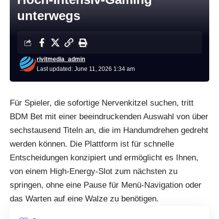
unterwegs
rivitmedia_admin
Last updated: June 11, 2026 1:34 am
Für Spieler, die sofortige Nervenkitzel suchen, tritt
BDM Bet mit einer beeindruckenden Auswahl von über
sechstausend Titeln an, die im Handumdrehen gedreht
werden können. Die Plattform ist für schnelle
Entscheidungen konzipiert und ermöglicht es Ihnen,
von einem High‑Energy‑Slot zum nächsten zu
springen, ohne eine Pause für Menü-Navigation oder
das Warten auf eine Walze zu benötigen.