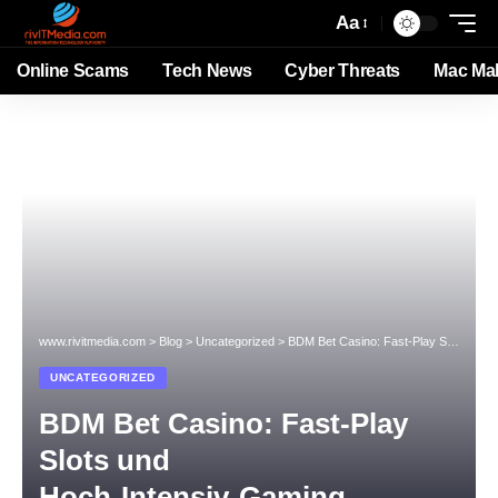
Aa
Online Scams
Tech News
Cyber Threats
Mac Ma
www.rivitmedia.com
>
Blog
>
Uncategorized
>
BDM Bet Casino: Fast‑Play Slots und Hoch‑Intensiv‑Gaming unterwegs
UNCATEGORIZED
BDM Bet Casino: Fast‑Play
Slots und
Hoch‑Intensiv‑Gaming