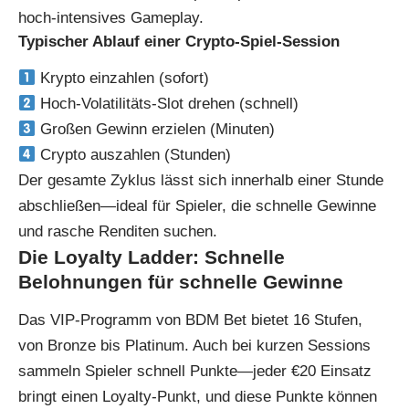
hoch‑intensives Gameplay.
Typischer Ablauf einer Crypto‑Spiel‑Session
Krypto einzahlen (sofort)
Hoch‑Volatilitäts‑Slot drehen (schnell)
Großen Gewinn erzielen (Minuten)
Crypto auszahlen (Stunden)
Der gesamte Zyklus lässt sich innerhalb einer Stunde
abschließen—ideal für Spieler, die schnelle Gewinne
und rasche Renditen suchen.
Die Loyalty Ladder: Schnelle
Belohnungen für schnelle Gewinne
Das VIP‑Programm von BDM Bet bietet 16 Stufen,
von Bronze bis Platinum. Auch bei kurzen Sessions
sammeln Spieler schnell Punkte—jeder €20 Einsatz
bringt einen Loyalty‑Punkt, und diese Punkte können