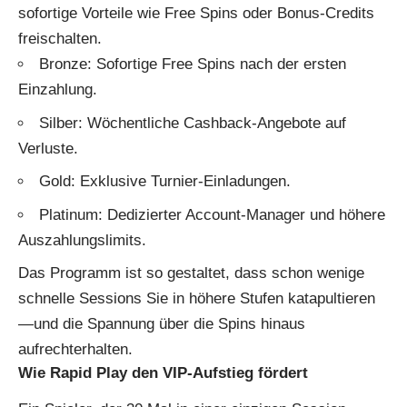
sofortige Vorteile wie Free Spins oder Bonus‑Credits
freischalten.
Bronze: Sofortige Free Spins nach der ersten
Einzahlung.
Silber: Wöchentliche Cashback‑Angebote auf
Verluste.
Gold: Exklusive Turnier‑Einladungen.
Platinum: Dedizierter Account‑Manager und höhere
Auszahlungslimits.
Das Programm ist so gestaltet, dass schon wenige
schnelle Sessions Sie in höhere Stufen katapultieren
—und die Spannung über die Spins hinaus
aufrechterhalten.
Wie Rapid Play den VIP‑Aufstieg fördert