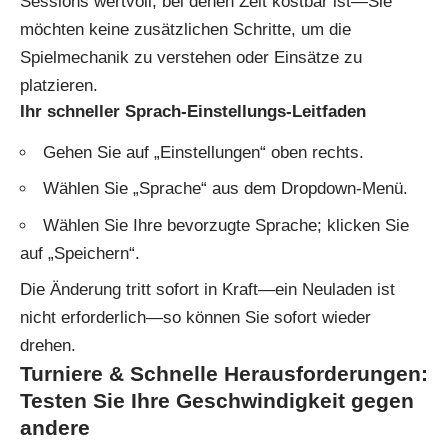
Sessions wertvoll, bei denen Zeit kostbar ist—Sie
möchten keine zusätzlichen Schritte, um die
Spielmechanik zu verstehen oder Einsätze zu
platzieren.
Ihr schneller Sprach‑Einstellungs‑Leitfaden
Gehen Sie auf „Einstellungen“ oben rechts.
Wählen Sie „Sprache“ aus dem Dropdown‑Menü.
Wählen Sie Ihre bevorzugte Sprache; klicken Sie
auf „Speichern“.
Die Änderung tritt sofort in Kraft—ein Neuladen ist
nicht erforderlich—so können Sie sofort wieder
drehen.
Turniere & Schnelle Herausforderungen:
Testen Sie Ihre Geschwindigkeit gegen
andere