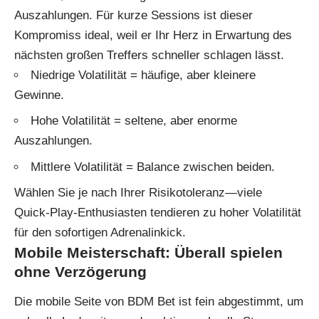
Auszahlungen. Für kurze Sessions ist dieser
Kompromiss ideal, weil er Ihr Herz in Erwartung des
nächsten großen Treffers schneller schlagen lässt.
Niedrige Volatilität = häufige, aber kleinere
Gewinne.
Hohe Volatilität = seltene, aber enorme
Auszahlungen.
Mittlere Volatilität = Balance zwischen beiden.
Wählen Sie je nach Ihrer Risikotoleranz—viele
Quick‑Play‑Enthusiasten tendieren zu hoher Volatilität
für den sofortigen Adrenalinkick.
Mobile Meisterschaft: Überall spielen
ohne Verzögerung
Die mobile Seite von BDM Bet ist fein abgestimmt, um