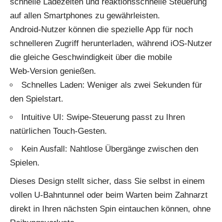
schnelle Ladezeiten und reaktionsschnelle Steuerung
auf allen Smartphones zu gewährleisten.
Android‑Nutzer können die spezielle App für noch
schnelleren Zugriff herunterladen, während iOS‑Nutzer
die gleiche Geschwindigkeit über die mobile
Web‑Version genießen.
Schnelles Laden: Weniger als zwei Sekunden für
den Spielstart.
Intuitive UI: Swipe‑Steuerung passt zu Ihren
natürlichen Touch‑Gesten.
Kein Ausfall: Nahtlose Übergänge zwischen den
Spielen.
Dieses Design stellt sicher, dass Sie selbst in einem
vollen U‑Bahntunnel oder beim Warten beim Zahnarzt
direkt in Ihren nächsten Spin eintauchen können, ohne