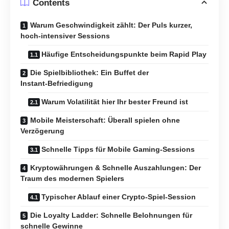
Contents
Warum Geschwindigkeit zählt: Der Puls kurzer,
hoch‑intensiver Sessions
Häufige Entscheidungspunkte beim Rapid Play
Die Spielbibliothek: Ein Buffet der
Instant‑Befriedigung
Warum Volatilität hier Ihr bester Freund ist
Mobile Meisterschaft: Überall spielen ohne
Verzögerung
Schnelle Tipps für Mobile Gaming‑Sessions
Kryptowährungen & Schnelle Auszahlungen: Der
Traum des modernen Spielers
Typischer Ablauf einer Crypto‑Spiel‑Session
Die Loyalty Ladder: Schnelle Belohnungen für
schnelle Gewinne