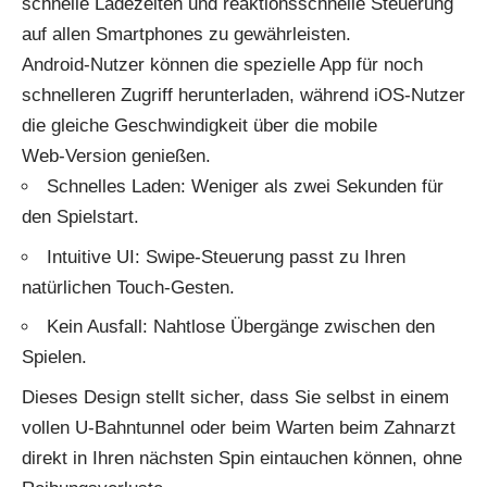
schnelle Ladezeiten und reaktionsschnelle Steuerung
auf allen Smartphones zu gewährleisten.
Android‑Nutzer können die spezielle App für noch
schnelleren Zugriff herunterladen, während iOS‑Nutzer
die gleiche Geschwindigkeit über die mobile
Web‑Version genießen.
Schnelles Laden: Weniger als zwei Sekunden für
den Spielstart.
Intuitive UI: Swipe‑Steuerung passt zu Ihren
natürlichen Touch‑Gesten.
Kein Ausfall: Nahtlose Übergänge zwischen den
Spielen.
Dieses Design stellt sicher, dass Sie selbst in einem
vollen U‑Bahntunnel oder beim Warten beim Zahnarzt
direkt in Ihren nächsten Spin eintauchen können, ohne