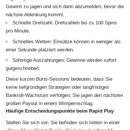
Gewinn zu jagen und sich dann abzumelden, bevor die
nächste Ablenkung kommt.
Schnelle Drehzahl: Drehzahlen bis zu 100 Spins
pro Minute.
Schnelles Wetten: Einsätze können in weniger als
einer Sekunde platziert werden.
Sofortige Auszahlungen: Gewinne werden sofort
gutgeschrieben.
Diese kurzen Burst‑Sessions bedeuten, dass Sie
keine tiefgründigen Strategien oder langfristiges
Bankroll‑Wachstum verfolgen; Sie jagen den nächsten
großen Payout in einem Wimpernschlag.
Häufige Entscheidungspunkte beim Rapid Play
Stellen Sie sich vor, Sie befinden sich mitten in einer