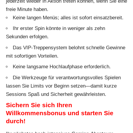
jederzeit wieder in Aktion treten können, wenn Sie eine
freie Minute haben.
Keine langen Menüs; alles ist sofort einsatzbereit.
Ihr erster Spin könnte in weniger als zehn
Sekunden erfolgen.
Das VIP‑Treppensystem belohnt schnelle Gewinne
mit sofortigen Vorteilen.
Keine langsame Hochlaufphase erforderlich.
Die Werkzeuge für verantwortungsvolles Spielen
lassen Sie Limits vor Beginn setzen—damit kurze
Sessions Spaß und Sicherheit gewährleisten.
Sichern Sie sich Ihren
Willkommensbonus und starten Sie
durch!