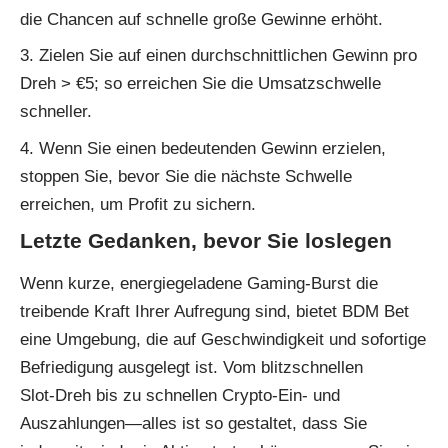
die Chancen auf schnelle große Gewinne erhöht.
Zielen Sie auf einen durchschnittlichen Gewinn pro
Dreh > €5; so erreichen Sie die Umsatzschwelle
schneller.
Wenn Sie einen bedeutenden Gewinn erzielen,
stoppen Sie, bevor Sie die nächste Schwelle
erreichen, um Profit zu sichern.
Letzte Gedanken, bevor Sie loslegen
Wenn kurze, energiegeladene Gaming‑Burst die
treibende Kraft Ihrer Aufregung sind, bietet BDM Bet
eine Umgebung, die auf Geschwindigkeit und sofortige
Befriedigung ausgelegt ist. Vom blitzschnellen
Slot‑Dreh bis zu schnellen Crypto‑Ein‑ und
Auszahlungen—alles ist so gestaltet, dass Sie