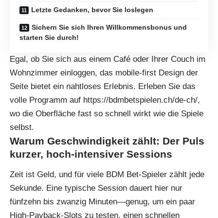
Letzte Gedanken, bevor Sie loslegen
Sichern Sie sich Ihren Willkommensbonus und
starten Sie durch!
Egal, ob Sie sich aus einem Café oder Ihrer Couch im
Wohnzimmer einloggen, das mobile‑first Design der
Seite bietet ein nahtloses Erlebnis. Erleben Sie das
volle Programm auf
https://bdmbetspielen.ch/de-ch/
,
wo die Oberfläche fast so schnell wirkt wie die Spiele
selbst.
Warum Geschwindigkeit zählt: Der Puls
kurzer, hoch‑intensiver Sessions
Zeit ist Geld, und für viele BDM Bet‑Spieler zählt jede
Sekunde. Eine typische Session dauert hier nur
fünfzehn bis zwanzig Minuten—genug, um ein paar
High‑Payback‑Slots zu testen, einen schnellen