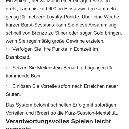
Ein Spieler, der 30 Mal in einer einzigen Session
dreht, kann bis zu €600 an Einsatzwerten sammeln—
genug für mehrere Loyalty‑Punkte. Über eine Woche
kurzer Burst‑Sessions kann Sie diese Ansammlung
schnell von Bronze zu Silber oder sogar Gold bringen,
wenn Sie regelmäßig große Gewinne erzielen.
Verfolgen Sie Ihre Punkte in Echtzeit im
Dashboard.
Setzen Sie Meilenstein‑Benachrichtigungen für
kommende Boni.
Einlösen Sie Vorteile sofort nach Erreichen neuer
Stufen.
Das System belohnt schnellen Erfolg mit sofortigen
Vorteilen und fördert so die Kurz‑Session‑Mentalität.
Verantwortungsvolles Spielen leicht
gemacht