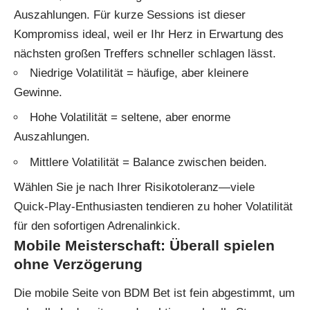
Auszahlungen. Für kurze Sessions ist dieser
Kompromiss ideal, weil er Ihr Herz in Erwartung des
nächsten großen Treffers schneller schlagen lässt.
Niedrige Volatilität = häufige, aber kleinere
Gewinne.
Hohe Volatilität = seltene, aber enorme
Auszahlungen.
Mittlere Volatilität = Balance zwischen beiden.
Wählen Sie je nach Ihrer Risikotoleranz—viele
Quick‑Play‑Enthusiasten tendieren zu hoher Volatilität
für den sofortigen Adrenalinkick.
Mobile Meisterschaft: Überall spielen
ohne Verzögerung
Die mobile Seite von BDM Bet ist fein abgestimmt, um