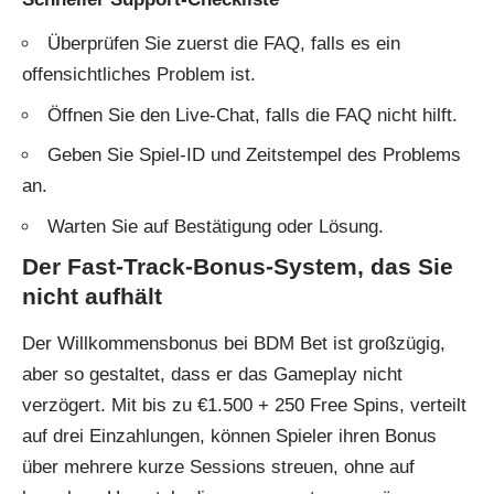
Überprüfen Sie zuerst die FAQ, falls es ein
offensichtliches Problem ist.
Öffnen Sie den Live-Chat, falls die FAQ nicht hilft.
Geben Sie Spiel‑ID und Zeitstempel des Problems
an.
Warten Sie auf Bestätigung oder Lösung.
Der Fast‑Track‑Bonus‑System, das Sie
nicht aufhält
Der Willkommensbonus bei BDM Bet ist großzügig,
aber so gestaltet, dass er das Gameplay nicht
verzögert. Mit bis zu €1.500 + 250 Free Spins, verteilt
auf drei Einzahlungen, können Spieler ihren Bonus
über mehrere kurze Sessions streuen, ohne auf