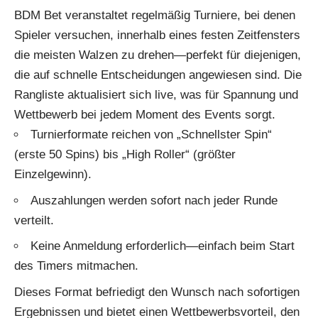
BDM Bet veranstaltet regelmäßig Turniere, bei denen
Spieler versuchen, innerhalb eines festen Zeitfensters
die meisten Walzen zu drehen—perfekt für diejenigen,
die auf schnelle Entscheidungen angewiesen sind. Die
Rangliste aktualisiert sich live, was für Spannung und
Wettbewerb bei jedem Moment des Events sorgt.
Turnierformate reichen von „Schnellster Spin“
(erste 50 Spins) bis „High Roller“ (größter
Einzelgewinn).
Auszahlungen werden sofort nach jeder Runde
verteilt.
Keine Anmeldung erforderlich—einfach beim Start
des Timers mitmachen.
Dieses Format befriedigt den Wunsch nach sofortigen
Ergebnissen und bietet einen Wettbewerbsvorteil, den