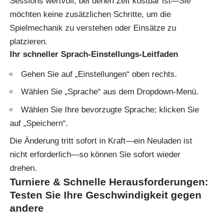
Sessions wertvoll, bei denen Zeit kostbar ist—Sie
möchten keine zusätzlichen Schritte, um die
Spielmechanik zu verstehen oder Einsätze zu
platzieren.
Ihr schneller Sprach‑Einstellungs‑Leitfaden
Gehen Sie auf „Einstellungen“ oben rechts.
Wählen Sie „Sprache“ aus dem Dropdown‑Menü.
Wählen Sie Ihre bevorzugte Sprache; klicken Sie
auf „Speichern“.
Die Änderung tritt sofort in Kraft—ein Neuladen ist
nicht erforderlich—so können Sie sofort wieder
drehen.
Turniere & Schnelle Herausforderungen:
Testen Sie Ihre Geschwindigkeit gegen
andere