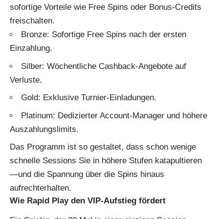
sofortige Vorteile wie Free Spins oder Bonus‑Credits
freischalten.
Bronze: Sofortige Free Spins nach der ersten
Einzahlung.
Silber: Wöchentliche Cashback‑Angebote auf
Verluste.
Gold: Exklusive Turnier‑Einladungen.
Platinum: Dedizierter Account‑Manager und höhere
Auszahlungslimits.
Das Programm ist so gestaltet, dass schon wenige
schnelle Sessions Sie in höhere Stufen katapultieren
—und die Spannung über die Spins hinaus
aufrechterhalten.
Wie Rapid Play den VIP‑Aufstieg fördert