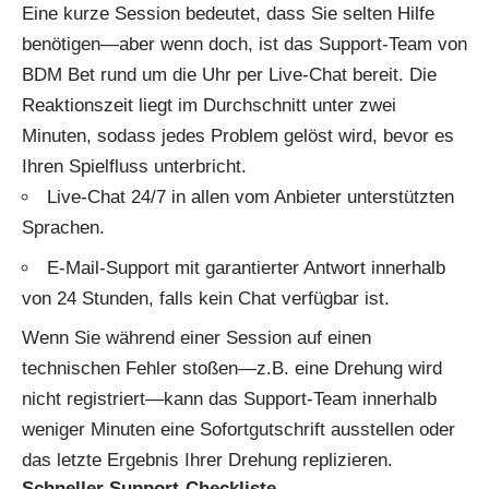
Eine kurze Session bedeutet, dass Sie selten Hilfe
benötigen—aber wenn doch, ist das Support-Team von
BDM Bet rund um die Uhr per Live-Chat bereit. Die
Reaktionszeit liegt im Durchschnitt unter zwei
Minuten, sodass jedes Problem gelöst wird, bevor es
Ihren Spielfluss unterbricht.
Live-Chat 24/7 in allen vom Anbieter unterstützten
Sprachen.
E-Mail‑Support mit garantierter Antwort innerhalb
von 24 Stunden, falls kein Chat verfügbar ist.
Wenn Sie während einer Session auf einen
technischen Fehler stoßen—z.B. eine Drehung wird
nicht registriert—kann das Support-Team innerhalb
weniger Minuten eine Sofortgutschrift ausstellen oder
das letzte Ergebnis Ihrer Drehung replizieren.
Schneller Support‑Checkliste