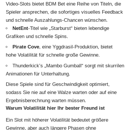
Video‑Slots bietet BDM Bet eine Reihe von Titeln, die
Spieler ansprechen, die sofortiges visuelles Feedback
und schnelle Auszahlungs‑Chancen wünschen.
NetEnt
-Titel wie „Starburst“ bieten lebendige
Grafiken und schnelle Spins.
Pirate Cove
, eine Yggdrasil-Produktion, bietet
hohe Volatilität für schnelle große Gewinne.
Thunderkick’s „Mambo Gumball“ sorgt mit skurrilen
Animationen für Unterhaltung.
Diese Spiele sind für Geschwindigkeit optimiert,
sodass Sie nie auf eine Walze warten oder auf eine
Ergebnisberechnung warten müssen.
Warum Volatilität hier Ihr bester Freund ist
Ein Slot mit höherer Volatilität bedeutet größere
Gewinne, aber auch längere Phasen ohne