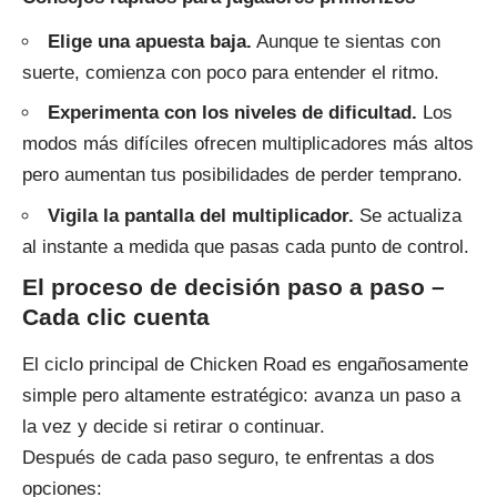
Elige una apuesta baja.
Aunque te sientas con
suerte, comienza con poco para entender el ritmo.
Experimenta con los niveles de dificultad.
Los
modos más difíciles ofrecen multiplicadores más altos
pero aumentan tus posibilidades de perder temprano.
Vigila la pantalla del multiplicador.
Se actualiza
al instante a medida que pasas cada punto de control.
El proceso de decisión paso a paso –
Cada clic cuenta
El ciclo principal de Chicken Road es engañosamente
simple pero altamente estratégico: avanza un paso a
la vez y decide si retirar o continuar.
Después de cada paso seguro, te enfrentas a dos
opciones: