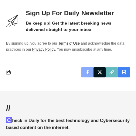
Sign Up For Daily Newsletter
Be keep up! Get the latest breaking news
delivered straight to your inbox.
By signing up, you agree to our
Terms of Use
and acknowledge the data
practices in our
Privacy Policy
. You may unsubscribe at any time.
//
Check in Daily for the best technology and Cybersecurity
based content on the internet.