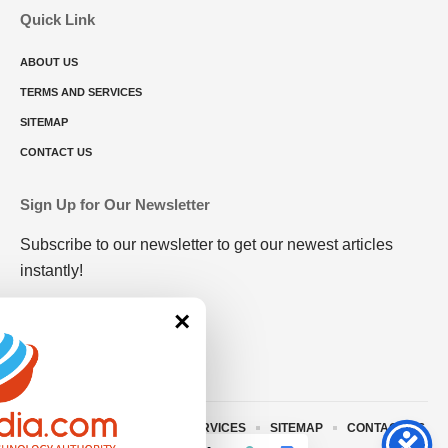
Quick Link
ABOUT US
TERMS AND SERVICES
SITEMAP
CONTACT US
Sign Up for Our Newsletter
Subscribe to our newsletter to get our newest articles
instantly!
×
ABOUT US
TERMS AND SERVICES
SITEMAP
CONTACT US