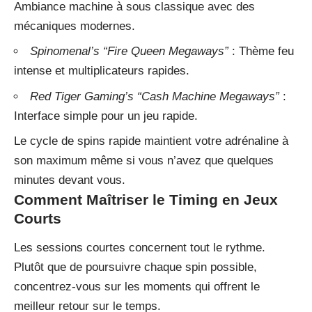
Ambiance machine à sous classique avec des
mécaniques modernes.
Spinomenal’s “Fire Queen Megaways”
: Thème feu
intense et multiplicateurs rapides.
Red Tiger Gaming’s “Cash Machine Megaways”
:
Interface simple pour un jeu rapide.
Le cycle de spins rapide maintient votre adrénaline à
son maximum même si vous n’avez que quelques
minutes devant vous.
Comment Maîtriser le Timing en Jeux
Courts
Les sessions courtes concernent tout le rythme.
Plutôt que de poursuivre chaque spin possible,
concentrez-vous sur les moments qui offrent le
meilleur retour sur le temps.