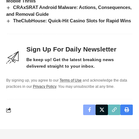
Mobile Thrills
CRAxSRAT Android Malware: Actions, Consequences,
and Removal Guide
TheClubHouse: Quick‑Hit Casino Slots for Rapid Wins
Sign Up For Daily Newsletter
Be keep up! Get the latest breaking news
delivered straight to your inbox.
By signing up, you agree to our
Terms of Use
and acknowledge the data
practices in our
Privacy Policy
. You may unsubscribe at any time.