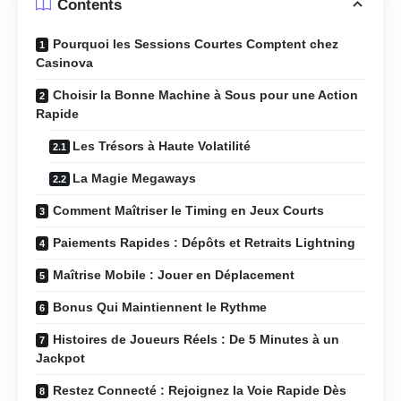
Contents
Pourquoi les Sessions Courtes Comptent chez
Casinova
Choisir la Bonne Machine à Sous pour une Action
Rapide
Les Trésors à Haute Volatilité
La Magie Megaways
Comment Maîtriser le Timing en Jeux Courts
Paiements Rapides : Dépôts et Retraits Lightning
Maîtrise Mobile : Jouer en Déplacement
Bonus Qui Maintiennent le Rythme
Histoires de Joueurs Réels : De 5 Minutes à un
Jackpot
Restez Connecté : Rejoignez la Voie Rapide Dès