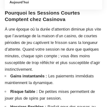
Aujourd’hui
Pourquoi les Sessions Courtes
Comptent chez Casinova
À une époque où la durée d’attention diminue plus vite
que l’avantage de la maison d’un casino, de courtes
périodes de jeu captivent le frisson sans la longueur
d’attente. Quand votre session ne dure que quelques
minutes, chaque spin compte ; vous êtes moins
susceptible de trop réfléchir et plus susceptible d’agir
instinctivement.
Gains instantanés :
Les paiements immédiats
maintiennent la dynamique.
Risque faible :
De petites mises permettent de
jouer plus de spins par session.
Horaires flexibles :
Parfait pour des pauses au