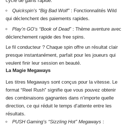
cycle de gains rapide.
Quickspin’s “Big Bad Wolf”
: Fonctionnalités Wild
qui déclenchent des paiements rapides.
Play’n GO’s “Book of Dead”
: Thème aventure avec
déclenchement rapide des free spins.
Le fil conducteur ? Chaque spin offre un résultat clair
presque instantanément, parfait pour les joueurs qui
veulent finir leur session en beauté.
La Magie Megaways
Les titres Megaways sont conçus pour la vitesse. Le
format “Reel Rush” signifie que vous pouvez obtenir
des combinaisons gagnantes dans n’importe quelle
direction, ce qui réduit le temps d’attente entre les
résultats.
PUSH Gaming’s “Sizzling Hot” Megaways
: