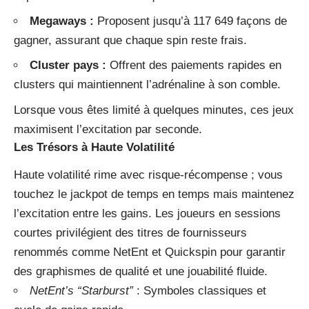
Megaways :
Proposent jusqu’à 117 649 façons de
gagner, assurant que chaque spin reste frais.
Cluster pays :
Offrent des paiements rapides en
clusters qui maintiennent l’adrénaline à son comble.
Lorsque vous êtes limité à quelques minutes, ces jeux
maximisent l’excitation par seconde.
Les Trésors à Haute Volatilité
Haute volatilité rime avec risque-récompense ; vous
touchez le jackpot de temps en temps mais maintenez
l’excitation entre les gains. Les joueurs en sessions
courtes privilégient des titres de fournisseurs
renommés comme NetEnt et Quickspin pour garantir
des graphismes de qualité et une jouabilité fluide.
NetEnt’s “Starburst”
: Symboles classiques et