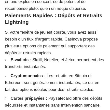
en une explosion concentrée de potentiel de
récompense plutôt qu’en un risque dispersé.
Paiements Rapides : Dépôts et Retraits
Lightning
Si votre fenêtre de jeu est courte, vous avez aussi
besoin d’un flux d’argent rapide. Casinova propose
plusieurs options de paiement qui supportent des
dépôts et retraits rapides.
E-wallets :
Skrill, Neteller, et Jeton permettent des
transferts instantanés.
Cryptomonnaies :
Les retraits en Bitcoin et
Ethereum sont généralement instantanés, ce qui en
fait des options idéales pour des retraits rapides.
Cartes prépayées :
Paysafecard offre des dépôts
sécurisés et instantanés sans intervention bancaire.