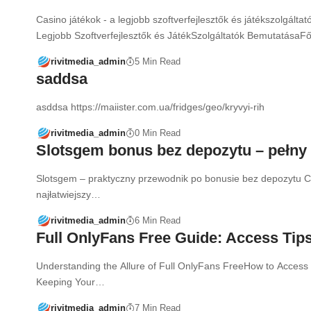
Casino játékok - a legjobb szoftverfejlesztők és játékszolgált
Legjobb Szoftverfejlesztők és JátékSzolgáltatók Bemutatása
rivitmedia_admin
5 Min Read
saddsa
asddsa https://maiister.com.ua/fridges/geo/kryvyi-rih
rivitmedia_admin
0 Min Read
Slotsgem bonus bez depozytu – pełny 
Slotsgem – praktyczny przewodnik po bonusie bez depozytu C
najłatwiejszy…
rivitmedia_admin
6 Min Read
Full OnlyFans Free Guide: Access Tips
Understanding the Allure of Full OnlyFans FreeHow to Access F
Keeping Your…
rivitmedia_admin
7 Min Read