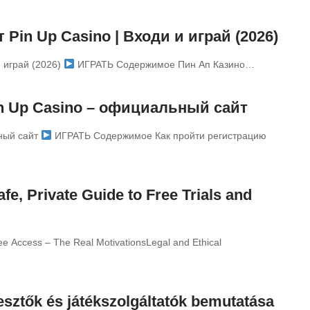
in Up Casino | Входи и играй (2026)
и играй (2026)
ИГРАТЬ Содержимое Пин Ап Казино…
in Up Casino – официальный сайт
ьный сайт
ИГРАТЬ Содержимое Как пройти регистрацию
e, Private Guide to Free Trials and
e Access – The Real MotivationsLegal and Ethical
lesztők és játékszolgáltatók bemutatása