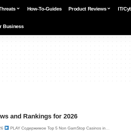
Threats
How-To-Guides
Product Reviews
IT/Cy
or Business
ws and Rankings for 2026
026
PLAY Содержимое Top 5 Non GamStop Casinos in…