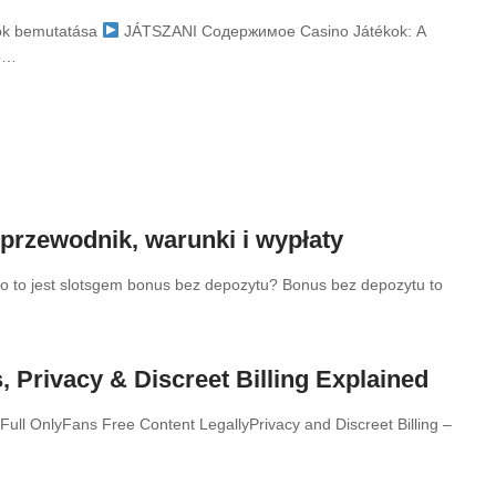
atók bemutatása
JÁTSZANI Содержимое Casino Játékok: A
Fő…
przewodnik, warunki i wypłaty
o to jest slotsgem bonus bez depozytu? Bonus bez depozytu to
, Privacy & Discreet Billing Explained
ull OnlyFans Free Content LegallyPrivacy and Discreet Billing –